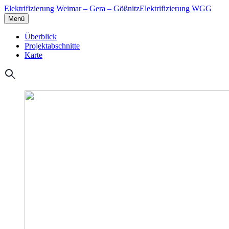
Elektrifizierung Weimar – Gera – Gößnitz
Elektrifizierung WGG
Menü
Überblick
Projektabschnitte
Karte