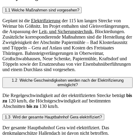
1.1 Welche Maßnahmen sind vorgesehen?
Geplant ist die
Elektrifizierung
der 115 km langen Strecke von
Weimar bis Gößnitz. Im Projet enthalten sind Gleisverlängerungen,
die Anpassung der
Leit- und Sicherungstechnik
, Blockteilungen.
Zusätzliche korrespondierende Maßnahmen sind die Herstellung der
Zweigleisigkeit der Abschnitte Papiermühle – Bad Klosterlausnitz
und Töppeln – Gera auf Anlass und Kosten des Freistaates
Thüringen. Bahnsteigverlängerungen in Oberweimar,
Großschwabhausen, Neue Schenke, Papiermühle, Kraftsdorf und
Töppeln sowie der Ersatzneubau von vier Eisenbahnüberführungen
und einem Durchlass sind vorgesehen.
1.2 Welche Geschwindigkeiten werden nach der Elektrifizierung
ermöglicht?
Die Regelgeschwindigkeit auf der elektrifizierten Strecke beträgt
bis
zu
120 km/h, die Höchstgeschwindigkeit auf bestimmten
Abschnitten
bis zu
130 km/h.
1.3 Wird der gesamte Hauptbahnhof Gera elektrifiziert?
Der gesamte Hauptbahnhof Gera wird elektrifiziert. Das
denkmalgeschütze Hallendach ist davon nicht betroffen.