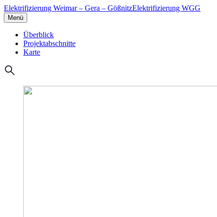
Elektrifizierung Weimar – Gera – Gößnitz
Elektrifizierung WGG
Menü
Überblick
Projektabschnitte
Karte